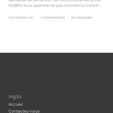
Bienvenue sur WordPress. Ceci est votre premier article.
Modifiez-le ou supprimez-le, puis commencez à écrire !
5 NOVEMBRE 2022
0 COMMENTAIRES
PAR
ADMIN1829
/
/
PAGES
Accueil
Contactez-nous