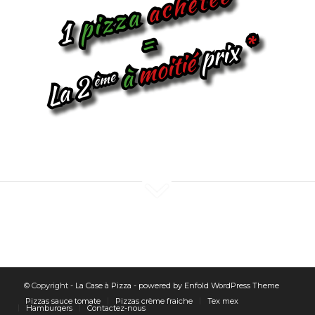
© Copyright -
La Case à Pizza
-
powered by Enfold WordPress Theme
Pizzas sauce tomate
Pizzas crème fraiche
Tex mex
Hamburgers
Contactez-nous