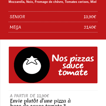
Mozzarella, Noix, Fromage de chèvre, Tomates cerises, Miel
SENIOR
13,90€
MEGA
21,40€
A PARTIR DE 11,90€
Envie plutôt d’une pizza à