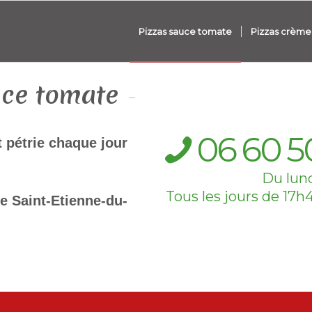
Pizzas sauce tomate
Pizzas crème 
uce tomate
06
60
5
t pétrie chaque jour
Du lund
Tous les jours de 17h
de Saint-Etienne-du-