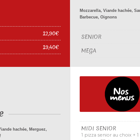
Mozzarella, Viande hachée, Sa
Barbecue, Oignons
12,90€
SENIOR
19,40€
MEGA
e
MIDI SENIOR
Viande hachée, Merguez,
1 pizza senior au choix + 1
f