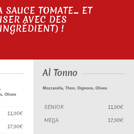
A SAUCE TOMATE… ET
ISER AVEC DES
INGRÉDIENT) !
Al Tonno
,
Mozzarella, Thon, Oignons, Olives
s, Olives
SENIOR
11,90€
11,90€
MEGA
17,90€
17,90€