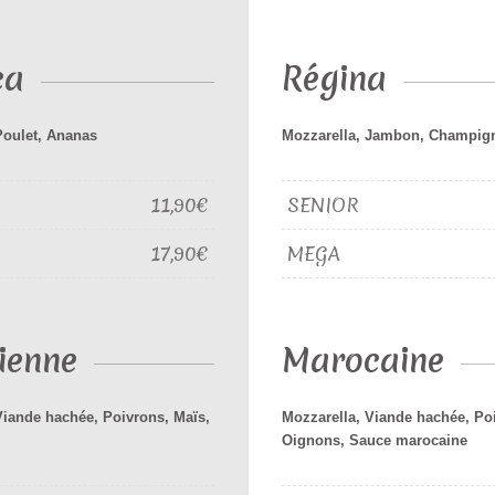
ca
Régina
Poulet, Ananas
Mozzarella, Jambon, Champig
11,90€
SENIOR
17,90€
MEGA
lienne
Marocaine
Viande hachée, Poivrons, Maïs,
Mozzarella, Viande hachée, Po
Oignons, Sauce marocaine