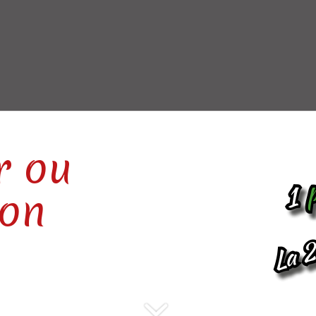
r ou
son