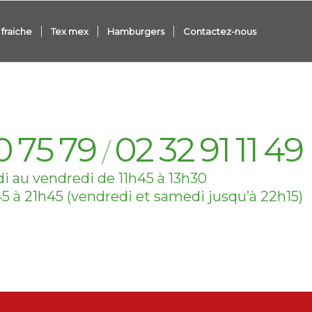
fraiche
Tex mex
Hamburgers
Contactez-nous
0
75
79
02
32
91
11
49
/
i au vendredi de 11h45 à 13h30
45 à 21h45 (vendredi et samedi jusqu’à 22h15)