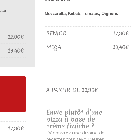
uce
Mozzarella, Kebab, Tomates, Oignons
SENIOR
12,90€
12,90€
MEGA
19,40€
19,40€
A PARTIR DE 11,90€
Envie plutôt d’une
pizza à base de
crème fraîche ?
12,90€
Découvrez une dizaine de
recettes très savoureuses…