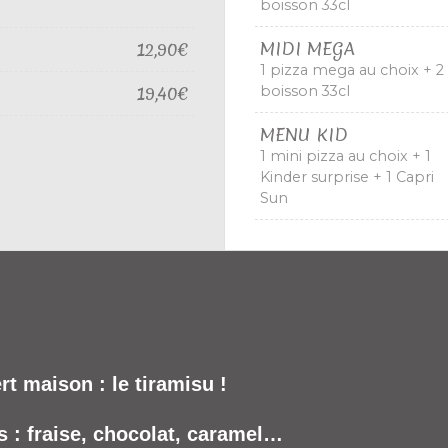
boisson 33cl
MIDI MEGA
12,90€
1 pizza mega au choix + 2
19,40€
boisson 33cl
MENU KID
1 mini pizza au choix + 1
Kinder surprise + 1 Capri
Sun
t maison : le tiramisu !
 : fraise, chocolat, caramel…